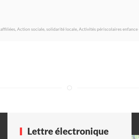
affiliées
,
Action sociale, solidarité locale
,
Activités périscolaires enfance
Lettre électronique