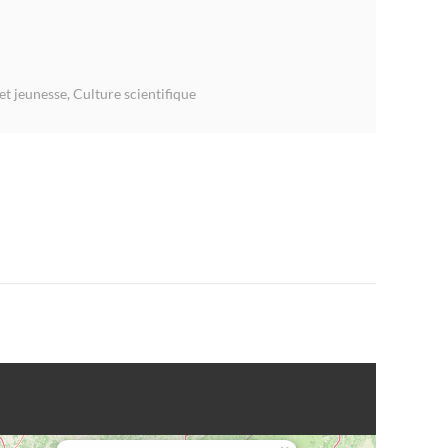
 et jeunesse
,
Culture scientifique