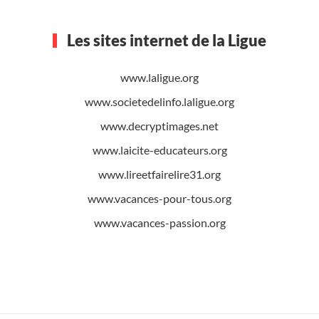
Les sites internet de la Ligue
www.laligue.org
www.societedelinfo.laligue.org
www.decryptimages.net
www.laicite-educateurs.org
www.lireetfairelire31.org
www.vacances-pour-tous.org
www.vacances-passion.org