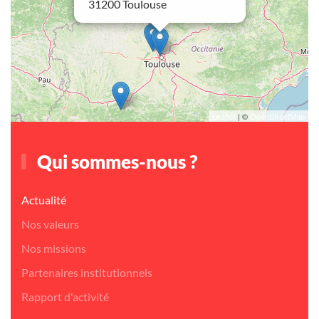
31200 Toulouse
Leaflet
| ©
OpenStreetMap
Qui sommes-nous ?
Actualité
Nos valeurs
Nos missions
Partenaires institutionnels
Rapport d'activité