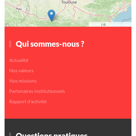
Leaflet
| ©
OpenStreetMap
Qui sommes-nous ?
Actualité
Nos valeurs
Nos missions
Partenaires institutionnels
Rapport d'activité
Questions pratiques