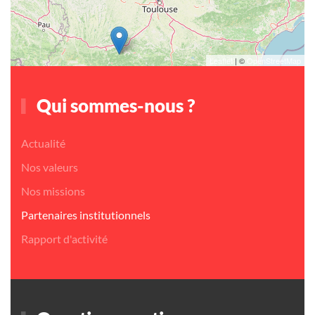
Leaflet
| ©
OpenStreetMap
Qui sommes-nous ?
Actualité
Nos valeurs
Nos missions
Partenaires institutionnels
Rapport d'activité