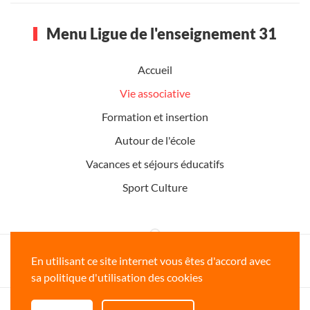
Menu Ligue de l'enseignement 31
Accueil
Vie associative
Formation et insertion
Autour de l'école
Vacances et séjours éducatifs
Sport Culture
Ligue de l'enseignement de la Haute-
En utilisant ce site internet vous êtes d'accord avec
Garonne www.ligue31.org
sa politique d'utilisation des cookies
Copyright © 2026 Ligue de l'enseignement 31 - Tous droits réservés -
mentions legales