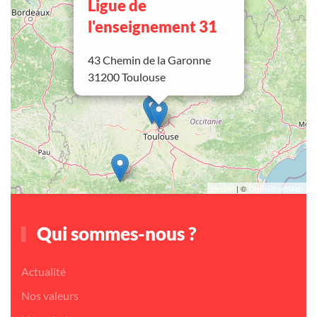
Ligue de
l'enseignement 31
43 Chemin de la Garonne
31200 Toulouse
Leaflet
| ©
OpenStreetMap
Qui sommes-nous ?
Actualité
Nos valeurs