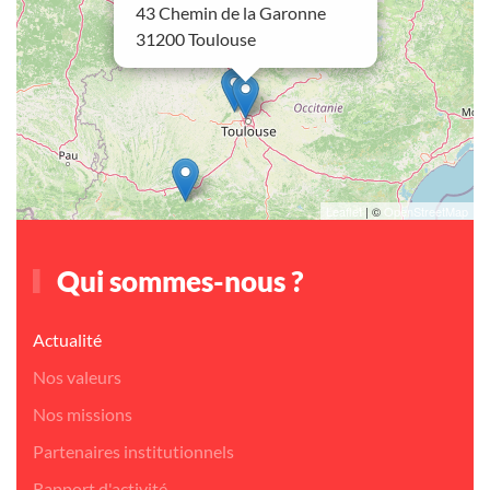
43 Chemin de la Garonne
31200 Toulouse
Leaflet
| ©
OpenStreetMap
Qui sommes-nous ?
Actualité
Nos valeurs
Nos missions
Partenaires institutionnels
Rapport d'activité