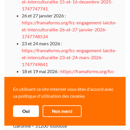
et-interculturalite-15-et-16-decembre-2025-
1747747741
26 et 27 janvier 2026 :
https://framaforms.org/fcc-engagement-laicite-
et-interculturalite-26-et-27-janvier-2026-
1747748534
23 et 24 mars 2026 :
https://framaforms.org/fcc-engagement-laicite-
et-interculturalite-23-et-24-mars-2026-
1747749841
18 et 19 mai 2026 :
https://framaforms.org/fcc-
engagement-laicite-et-interculturalite-18-et-
19-mai-2026-1747749898
En utilisant ce site internet vous êtes d'accord avec
22 et 23 juin 2026 :
https://framaforms.org/fcc-
sa politique d'utilisation des cookies
engagement-laicite-et-interculturalite-22-et-
23-juin-2026-1747749962
Oui
Non merci
Lieu : Ligue de l’enseignement 31 – 43 chemin de la
Garonne – 31200 Toulouse