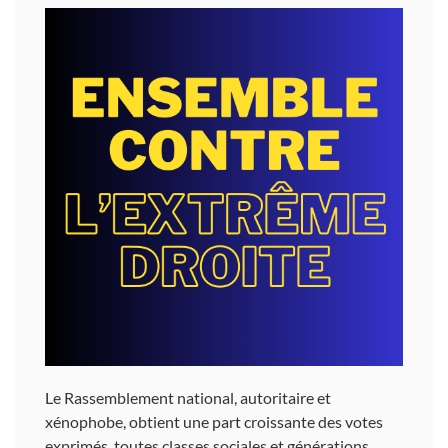
Le Rassemblement national, autoritaire et
xénophobe, obtient une part croissante des votes
exprimés, toutes classes sociales et générations