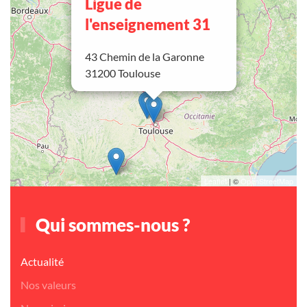
Ligue de
l'enseignement 31
43 Chemin de la Garonne
31200 Toulouse
Leaflet
| ©
OpenStreetMap
Qui sommes-nous ?
Actualité
Nos valeurs